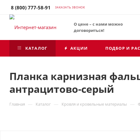
8 (800) 777-58-91
ЗАКАЗАТЬ ЗВОНОК
О цене – с нами можно
договориться!
КАТАЛОГ
АКЦИИ
ПОДБОР И РА
Планка карнизная фальц 
антрацитово-серый
—
—
—
Главная
Каталог
Кровля и кровельные материалы