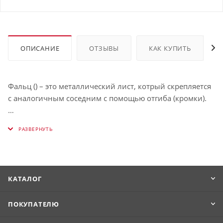
ОПИСАНИЕ
ОТЗЫВЫ
КАК КУПИТЬ
Фальц () – это металлический лист, котрый скрепляется
с аналогичным соседним с помощью отгиба (кромки).
Кроме традиционного покрытия в виде рядов от
карниза до конька, фальц может представлять собой
«шашку», «ромбики», «чешую» – словом, имитировать
кровлю из штучных материалов.
КАТАЛОГ
ПОКУПАТЕЛЮ