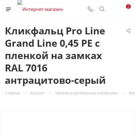
0
Кликфальц Pro Line
Grand Line 0,45 PE с
пленкой на замках
RAL 7016
антрацитово-серый
—
—
—
Главная
Каталог
Кровля и кровельные материалы
Фа