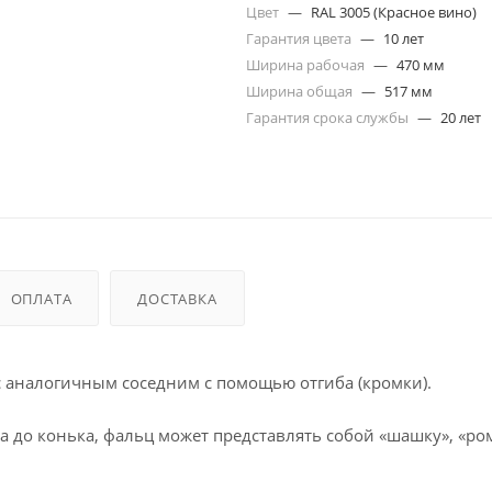
Цвет
—
RAL 3005 (Красное вино)
Гарантия цвета
—
10 лет
Ширина рабочая
—
470 мм
Ширина общая
—
517 мм
Гарантия срока службы
—
20 лет
ОПЛАТА
ДОСТАВКА
 с аналогичным соседним с помощью отгиба (кромки).
а до конька, фальц может представлять собой «шашку», «ро
териалов.