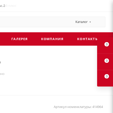
, 2
льный плюс
Каталог
ГАЛЕРЕЯ
КОМПАНИЯ
КОНТАКТЫ
0
о
0
ино
0
Артикул номенклатуры:
414964