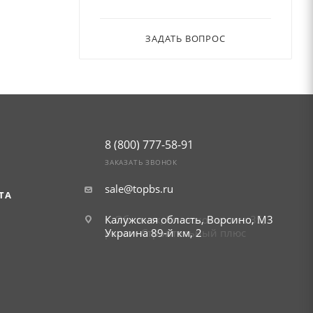
ЗАДАТЬ ВОПРОС
8 (800) 777-58-91
ЗАКАЗАТЬ ЗВОНОК
sale@topbs.ru
ТА
Калужская область, Ворсино, М3
г. Обнинск, Киевское шоссе 35,
Украина 89-й км, 2
рынок Строительный плюс