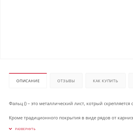
ОПИСАНИЕ
ОТЗЫВЫ
КАК КУПИТЬ
Фальц () – это металлический лист, котрый скрепляется
Кроме традиционного покрытия в виде рядов от карниз
«чешую» – словом, имитировать кровлю из штучных ма