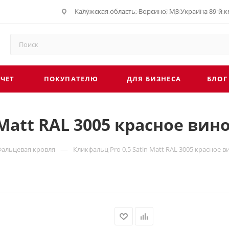
Калужская область, Ворсино, М3 Украина 89-й км
г. Обнинск, Киевское шоссе 35, рынок Строите
СЧЕТ
ПОКУПАТЕЛЮ
ДЛЯ БИЗНЕСА
БЛОГ
Мatt RAL 3005 красное вин
—
Фальцевая кровля
Кликфальц Pro 0,5 Satin Мatt RAL 3005 красное в