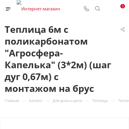
0
Теплица 6м с
поликарбонатом
"Агросфера-
Капелька" (3*2м) (шаг
дуг 0,67м) с
монтажом на брус
—
—
—
—
Главная
Каталог
Для дома и дачи
Теплицы
Тепли