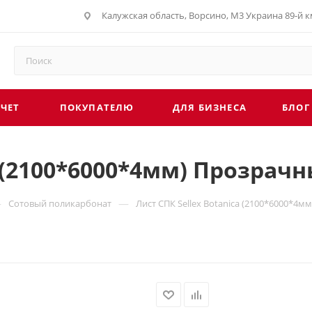
Калужская область, Ворсино, М3 Украина 89-й км
СЧЕТ
ПОКУПАТЕЛЮ
ДЛЯ БИЗНЕСА
БЛОГ
a (2100*6000*4мм) Прозрач
—
—
Сотовый поликарбонат
Лист СПК Sellex Botanica (2100*6000*4