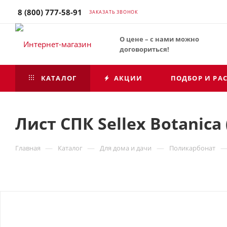
8 (800) 777-58-91
ЗАКАЗАТЬ ЗВОНОК
О цене – с нами можно
договориться!
КАТАЛОГ
АКЦИИ
ПОДБОР И РА
Лист СПК Sellex Botanic
—
—
—
Главная
Каталог
Для дома и дачи
Поликарбонат