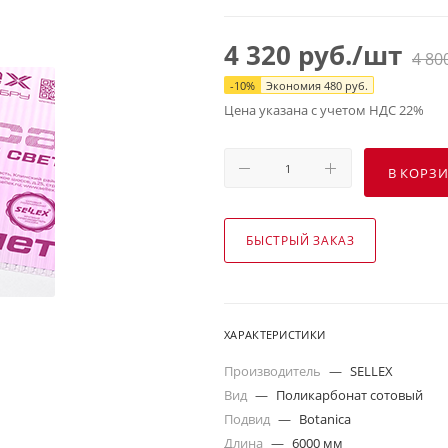
4 320
руб.
/шт
4 80
-
10
%
Экономия
480
руб.
Цена указана с учетом НДС 22%
В КОРЗ
БЫСТРЫЙ ЗАКАЗ
ХАРАКТЕРИСТИКИ
Производитель
—
SELLEX
Вид
—
Поликарбонат сотовый
Подвид
—
Botanica
Длина
—
6000 мм