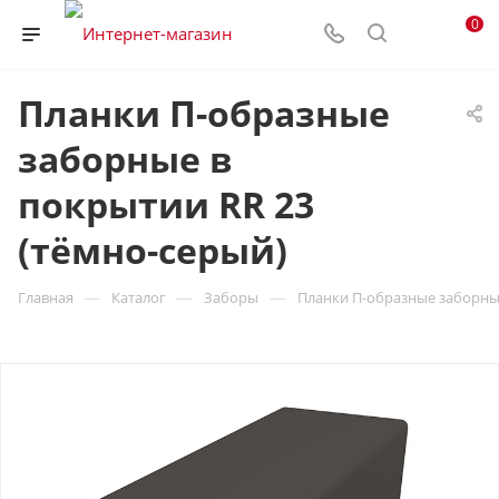
0
Планки П-образные
заборные в
покрытии RR 23
(тёмно-серый)
—
—
—
Главная
Каталог
Заборы
Планки П-образные заборные