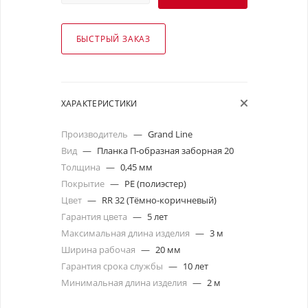
БЫСТРЫЙ ЗАКАЗ
ХАРАКТЕРИСТИКИ
Производитель
—
Grand Line
Вид
—
Планка П-образная заборная 20
Толщина
—
0,45 мм
Покрытие
—
PE (полиэстер)
Цвет
—
RR 32 (Тёмно-коричневый)
Гарантия цвета
—
5 лет
Максимальная длина изделия
—
3 м
Ширина рабочая
—
20 мм
Гарантия срока службы
—
10 лет
Минимальная длина изделия
—
2 м