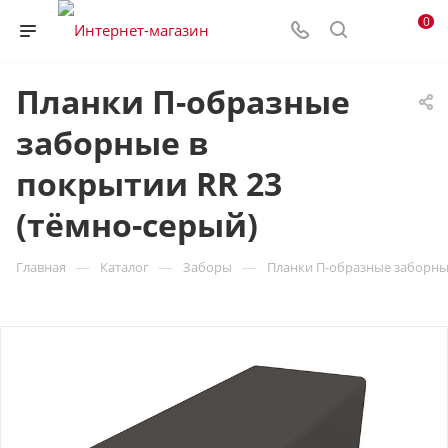
0
Планки П-образные
заборные в
покрытии RR 23
(тёмно-серый)
—
—
—
Главная
Каталог
Заборы
Планки П-образные заборные