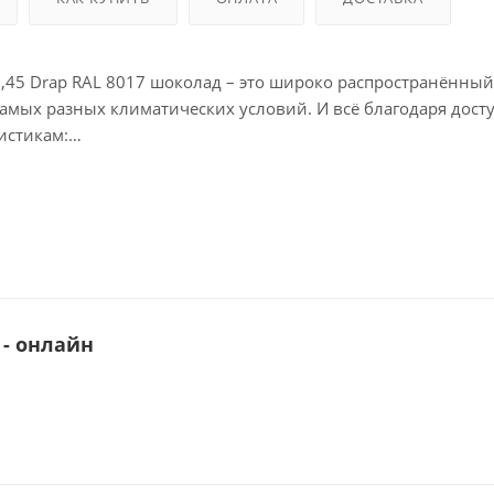
0,45 Drap RAL 8017 шоколад – это широко распространённый
мых разных климатических условий. И всё благодаря дост
истикам:
рантирует снижение нагрузки на несущие конструкции.
 преобразить фасад любого объекта. У нас можно купить
е RAL.
яжении всего срока службы в 20 лет и невосприимчиво к с
 - онлайн
ерхность, не боящаяся агрессивных факторов среды и не т
ю удобно транспортировать и укладывать.