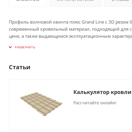
Профиль волновой квинта плюс Grand Line c 3D резом 
современный кровельный материал, подходящий для са
цене, а также выдающимся эксплуатационным характер
Малый, по сравнению с натуральной черепицей, вес га
Правильно подобранный оттенок способен кардинально
Статьи
металлочерепицу в распространённой цветовой палитр
Покрытие Drap сохраняет презентабельный вид на прот
Калькулятор кровли
механическим и ветровым нагрузкам. Это надёжная пов
сложного обслуживания.
Рассчитайте онлайн!
Максимальная длина изделия составляет 8 м. Продукци