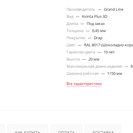
Производитель
—
Grand Line
Вид
—
Kvinta Plus 3D
Длина
—
Под заказ
Толщина
—
0,45 мм
Покрытие
—
Drap
Цвет
—
RAL 8017 (Шоколадно-кор
Гарантия цвета
—
10 лет
Высота
—
20 мм
Максимальная длина изделия
—
8
Ширина рабочая
—
1150 мм
Все характеристики
КАК КУПИТЬ
ОПЛАТА
ДОСТАВКА