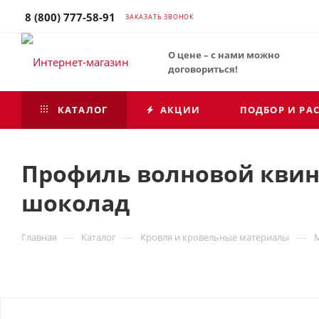
8 (800) 777-58-91
ЗАКАЗАТЬ ЗВОНОК
О цене – с нами можно
договориться!
КАТАЛОГ
АКЦИИ
ПОДБОР И РА
Профиль волновой квинта
шоколад
—
—
—
Главная
Каталог
Кровля и кровельные материалы