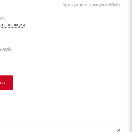
Артикул номенклатуры:
265081
ИЯХ
о, по акции
0
руб.
ИНУ