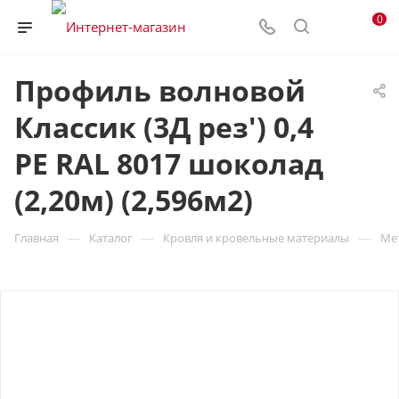
0
Профиль волновой
Классик (3Д рез') 0,4
PE RAL 8017 шоколад
(2,20м) (2,596м2)
—
—
—
Главная
Каталог
Кровля и кровельные материалы
Ме