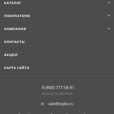
Максимальная длина изделия составляет 8 м.
КАТАЛОГ
Продукцию удобно транспортировать и укладывать.
ПОКУПАТЕЛЮ
КОМПАНИЯ
КОНТАКТЫ
АКЦИИ
КАРТА САЙТА
8 (800) 777-58-91
ЗАКАЗАТЬ ЗВОНОК
sale@topbs.ru