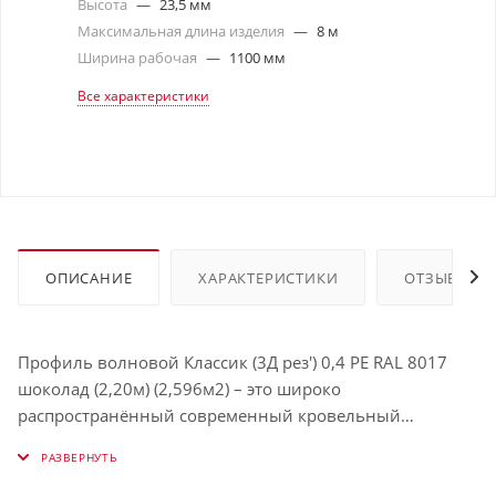
Высота
—
23,5 мм
Максимальная длина изделия
—
8 м
Ширина рабочая
—
1100 мм
Все характеристики
ОПИСАНИЕ
ХАРАКТЕРИСТИКИ
ОТЗЫВЫ
Профиль волновой Классик (3Д рез') 0,4 PE RAL 8017
шоколад (2,20м) (2,596м2) – это широко
распространённый современный кровельный
материал, подходящий для самых разных
климатических условий. И всё благодаря доступной
цене, а также выдающимся эксплуатационным