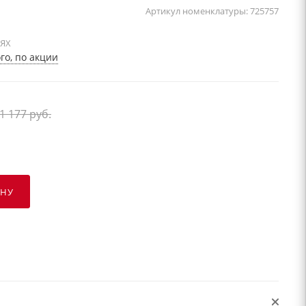
Артикул номенклатуры:
725757
ИЯХ
о, по акции
1 177
руб.
ИНУ