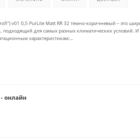
rofi'') v01 0,5 PurLite Matt RR 32 темно-коричневый – это ши
 подходящий для самых разных климатических условий. И 
уатационным характеристикам:
рантирует снижение нагрузки на несущие конструкции.
 преобразить фасад любого объекта. У нас можно купить
е RAL.
вид на протяжении всего срока службы в 30 лет и невоспр
 - онлайн
дёжная поверхность, не боящаяся агрессивных факторов ср
ю удобно транспортировать и укладывать.