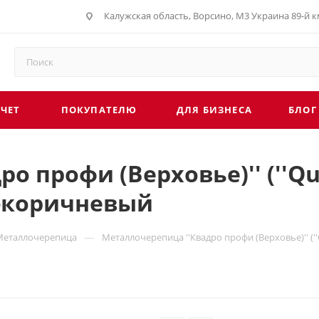
Калужская область, Ворсино, М3 Украина 89-й км
СЧЕТ
ПОКУПАТЕЛЮ
ДЛЯ БИЗНЕСА
БЛОГ
 профи (Верховье)'' (''Quad
о-коричневый
—
Металлочерепица
Металлочерепица ''Квадро профи (Верховье)'' (''