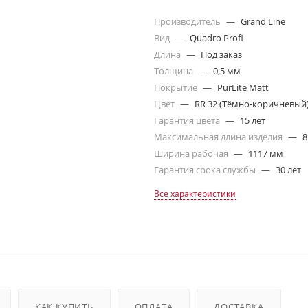
Производитель
—
Grand Line
Вид
—
Quadro Profi
Длина
—
Под заказ
Толщина
—
0,5 мм
Покрытие
—
PurLite Matt
Цвет
—
RR 32 (Тёмно-коричневый
Гарантия цвета
—
15 лет
Максимальная длина изделия
—
8
Ширина рабочая
—
1117 мм
Гарантия срока службы
—
30 лет
Все характеристики
КАК КУПИТЬ
ОПЛАТА
ДОСТАВКА