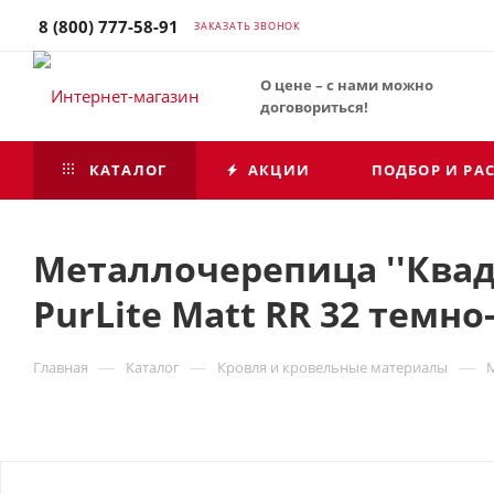
8 (800) 777-58-91
ЗАКАЗАТЬ ЗВОНОК
О цене – с нами можно
договориться!
КАТАЛОГ
АКЦИИ
ПОДБОР И РА
Металлочерепица ''Квадро
PurLite Matt RR 32 темн
—
—
—
Главная
Каталог
Кровля и кровельные материалы