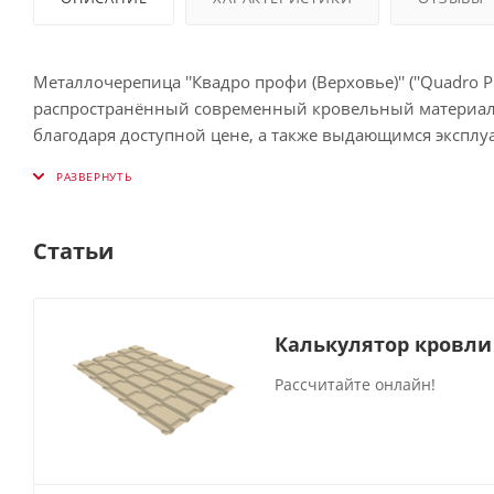
Металлочерепица ''Квадро профи (Верховье)'' (''Quadro P
распространённый современный кровельный материал,
благодаря доступной цене, а также выдающимся экспл
Малый, по сравнению с натуральной черепицей, вес га
Правильно подобранный оттенок способен кардинально
Статьи
металлочерепицу в распространённой цветовой палитр
Покрытие PurLite матовый сохраняет презентабельный 
Калькулятор кровли
серьёзным механическим и ветровым нагрузкам. Это на
требующая сложного обслуживания.
Рассчитайте онлайн!
Максимальная длина изделия составляет 8 м. Продукци