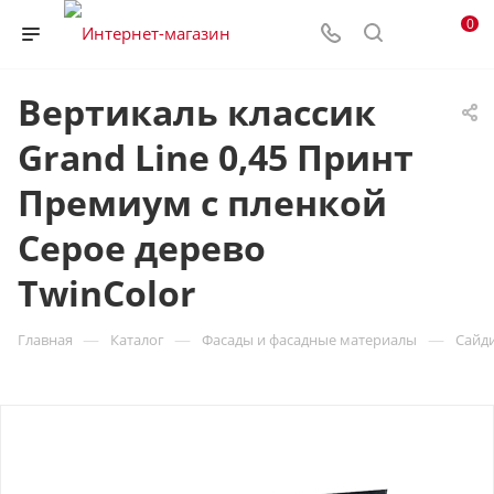
0
Вертикаль классик
Grand Line 0,45 Принт
Премиум с пленкой
Серое дерево
TwinColor
—
—
—
Главная
Каталог
Фасады и фасадные материалы
Сайд