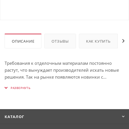
ОПИСАНИЕ
ОТЗЫВЫ
КАК КУПИТЬ
Требования к отделочным материалам постоянно
растут, что вынуждает производителей искать новые
решения. Так на рынке появляются новинки с
улучшенными эксплуатационными характеристиками.
Металлический сайдинг, оформленный под
натуральное дерево, в свое время стал открытием и до
сих пор находится в топе самых востребованных
материалов. Вертикаль классик Grand Line 0,45 Принт
КАТАЛОГ
Премиум с пленкой Серое дерево TwinColor — очень
точная имитация, окрашенная в Серое дерево