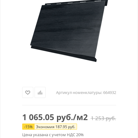
Артикул номенклатуры:
664932
1 065.05
руб.
/м2
1 253
руб.
-
15
%
Экономия
187.95
руб.
Цена указана с учетом НДС 20%