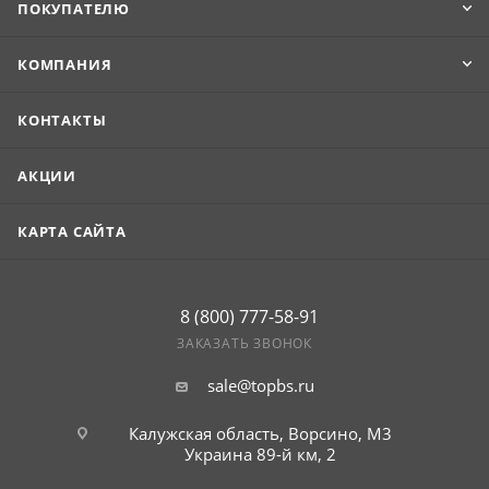
ПОКУПАТЕЛЮ
TwinColor, с повышенной прочностью и стойкостью к
агрессивным факторам среды. При толщине у
материла отличная устойчивость к механическим
КОМПАНИЯ
нагрузкам и надежная защита от коррозии благодаря
специальному покрытию (Принт Премиум), что
КОНТАКТЫ
гарантирует долгий срок службы даже в сложных
условиях (гарантия — 10 лет).
АКЦИИ
КАРТА САЙТА
8 (800) 777-58-91
ЗАКАЗАТЬ ЗВОНОК
sale@topbs.ru
Калужская область, Ворсино, М3
Украина 89-й км, 2