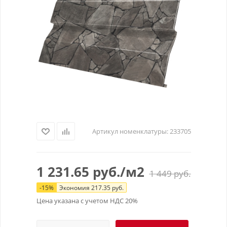
Артикул номенклатуры:
233705
1 231.65
руб.
/м2
1 449
руб.
-
15
%
Экономия
217.35
руб.
Цена указана с учетом НДС 20%