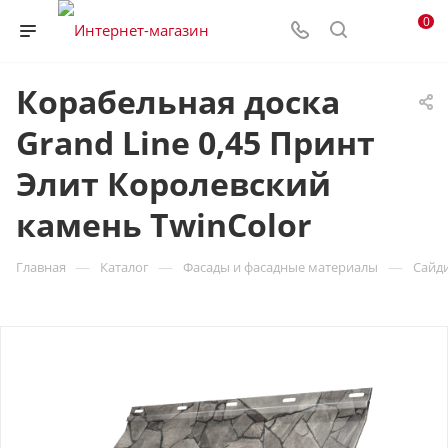
0
Корабельная доска
Grand Line 0,45 Принт
Элит Королевский
камень TwinColor
—
—
—
Главная
Каталог
Фасады и фасадные материалы
Сайд