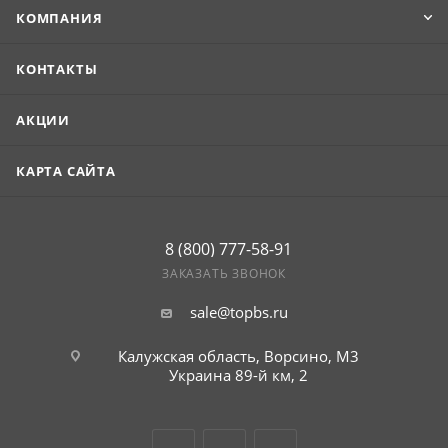
материла отличная устойчивость к механическим
КОМПАНИЯ
нагрузкам и надежная защита от коррозии благодаря
специальному покрытию (Принт Элит), что гарантирует
КОНТАКТЫ
долгий срок службы даже в сложных условиях
(гарантия — 20 лет).
АКЦИИ
КАРТА САЙТА
8 (800) 777-58-91
ЗАКАЗАТЬ ЗВОНОК
sale@topbs.ru
Калужская область, Ворсино, М3
Украина 89-й км, 2