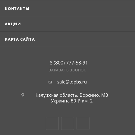
защита от коррозии благодаря специальному
покрытию (Полиэстер), что гарантирует долгий срок
КОНТАКТЫ
службы даже в сложных условиях (гарантия — 10 лет).
АКЦИИ
КАРТА САЙТА
8 (800) 777-58-91
ЗАКАЗАТЬ ЗВОНОК
sale@topbs.ru
Калужская область, Ворсино, М3
Украина 89-й км, 2