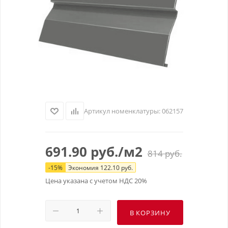
Артикул номенклатуры:
062157
691.90
руб.
/м2
814
руб.
-
15
%
Экономия
122.10
руб.
Цена указана с учетом НДС 20%
В КОРЗИНУ