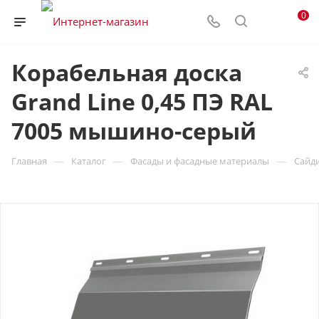
0
Корабельная доска
Grand Line 0,45 ПЭ RAL
7005 мышино-серый
—
—
—
Главная
Каталог
Фасады и фасадные материалы
Сайд