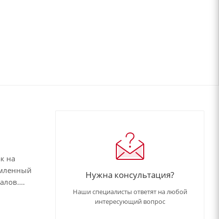
к на
рмленный
Нужна консультация?
алов.
Наши специалисты ответят на любой
 9005
интересующий вопрос
а
ию (Satin