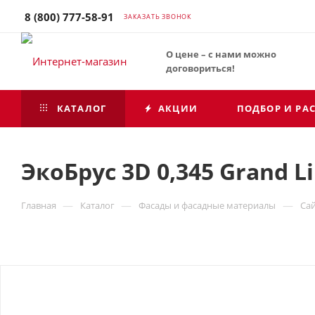
8 (800) 777-58-91
ЗАКАЗАТЬ ЗВОНОК
О цене – с нами можно
договориться!
КАТАЛОГ
АКЦИИ
ПОДБОР И РА
ЭкоБрус 3D 0,345 Grand L
—
—
—
Главная
Каталог
Фасады и фасадные материалы
Са