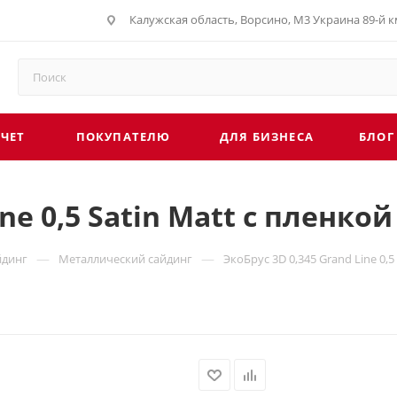
Калужская область, Ворсино, М3 Украина 89-й км
СЧЕТ
ПОКУПАТЕЛЮ
ДЛЯ БИЗНЕСА
БЛОГ
ine 0,5 Satin Matt с пленко
—
—
йдинг
Металлический сайдинг
ЭкоБрус 3D 0,345 Grand Line 0,