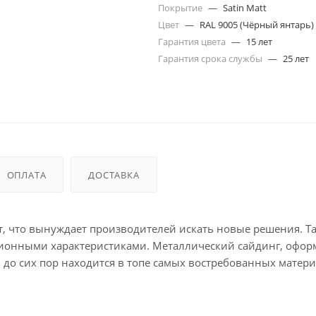
Покрытие
—
Satin Matt
Цвет
—
RAL 9005 (Чёрный янтарь)
Гарантия цвета
—
15 лет
Гарантия срока службы
—
25 лет
ОПЛАТА
ДОСТАВКА
, что вынуждает производителей искать новые решения. Та
ционными характеристиками. Металлический сайдинг, офо
и до сих пор находится в топе самых востребованных матери
RAL 9005 черный — очень точная имитация, окрашенная в RAL
тью к агрессивным факторам среды. При толщине у материл
дежная защита от коррозии благодаря специальному покрыт