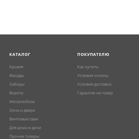
Matt), что гарантирует долгий срок службы даже в сложн
КАТАЛОГ
ПОКУПАТЕЛЮ
Кровля
Как купить
Фасады
Условия оплаты
Заборы
Условия доставки
Ворота
Гарантия на товар
Металлобаза
Окна и двери
Винтовые сваи
Для дома и дачи
Прочие товары