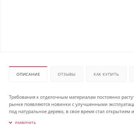
ОПИСАНИЕ
ОТЗЫВЫ
КАК КУПИТЬ
Требования к отделочным материалам постоянно растут
рынке появляются новинки с улучшенными эксплуата
под натуральное дерево, в свое время стал открытием 
ЭкоБрус 3D 0,345 Grand Line 0,5 Satin Matt с пленкой 
(Чёрный янтарь), с повышенной прочностью и стойкос
отличная устойчивость к механическим нагрузкам и на