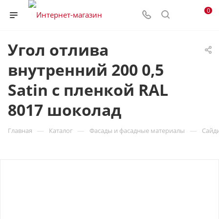
0
Угол отлива
внутренний 200 0,5
Satin с пленкой RAL
8017 шоколад
—
—
—
Главная
Каталог
Фасады и фасадные материалы
Сайд