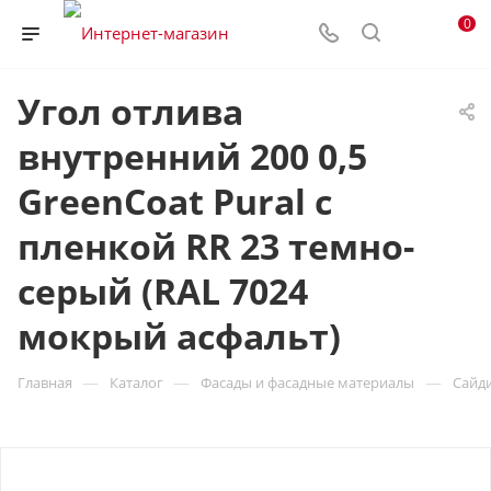
0
Угол отлива
внутренний 200 0,5
GreenСoat Pural с
пленкой RR 23 темно-
серый (RAL 7024
мокрый асфальт)
—
—
—
Главная
Каталог
Фасады и фасадные материалы
Сайд