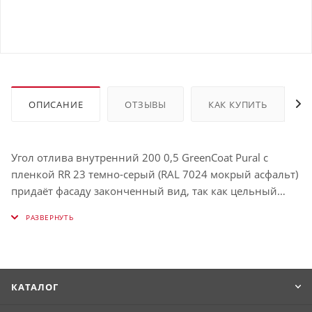
ОПИСАНИЕ
ОТЗЫВЫ
КАК КУПИТЬ
Угол отлива внутренний 200 0,5 GreenСoat Pural с
пленкой RR 23 темно-серый (RAL 7024 мокрый асфальт)
придаёт фасаду законченный вид, так как цельный
угол выглядит куда более эстетично, чем стык двух
отливов.
КАТАЛОГ