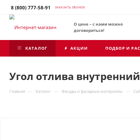
8 (800) 777-58-91
ЗАКАЗАТЬ ЗВОНОК
О цене – с нами можно
договориться!
КАТАЛОГ
АКЦИИ
ПОДБОР И РА
Угол отлива внутренний 
—
—
—
Главная
Каталог
Фасады и фасадные материалы
Са