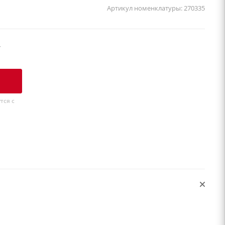
Артикул номенклатуры:
270335
у
тся с