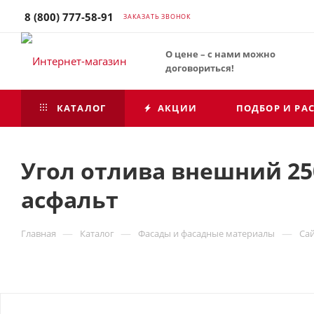
8 (800) 777-58-91
ЗАКАЗАТЬ ЗВОНОК
О цене – с нами можно
договориться!
КАТАЛОГ
АКЦИИ
ПОДБОР И РА
Угол отлива внешний 250
асфальт
—
—
—
Главная
Каталог
Фасады и фасадные материалы
Са