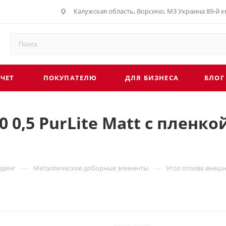
Калужская область, Ворсино, М3 Украина 89-й км
СЧЕТ
ПОКУПАТЕЛЮ
ДЛЯ БИЗНЕСА
БЛОГ
 0,5 PurLite Мatt с пленк
—
—
йдинг
Металлические доборные элементы
Угол отлива внешни