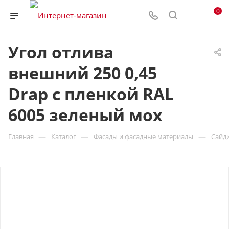
0
Угол отлива
внешний 250 0,45
Drap с пленкой RAL
6005 зеленый мох
—
—
—
Главная
Каталог
Фасады и фасадные материалы
Сайд