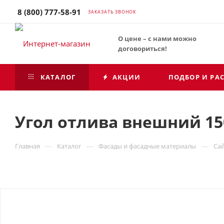
8 (800) 777-58-91
ЗАКАЗАТЬ ЗВОНОК
О цене – с нами можно
договориться!
КАТАЛОГ
АКЦИИ
ПОДБОР И РА
Угол отлива внешний 150
—
—
—
Главная
Каталог
Фасады и фасадные материалы
Са