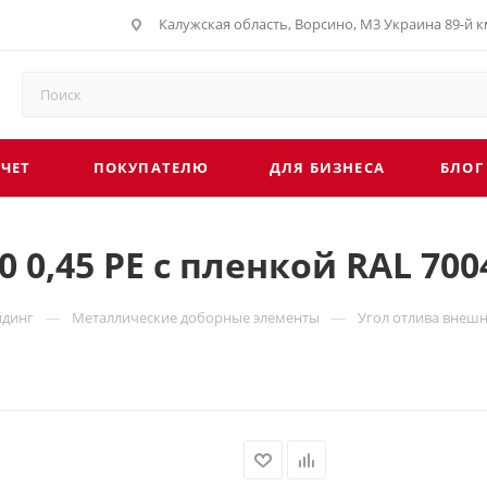
Калужская область, Ворсино, М3 Украина 89-й км
СЧЕТ
ПОКУПАТЕЛЮ
ДЛЯ БИЗНЕСА
БЛОГ
 0,45 PE с пленкой RAL 70
—
—
йдинг
Металлические доборные элементы
Угол отлива внешн