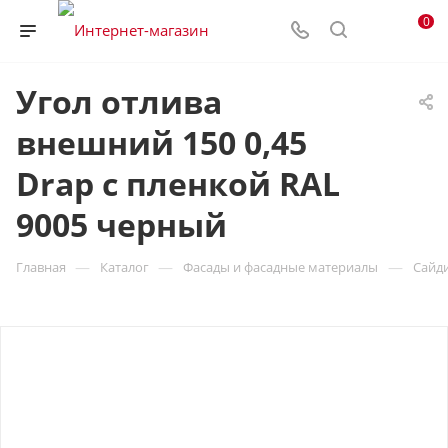
0
Угол отлива
внешний 150 0,45
Drap с пленкой RAL
9005 черный
—
—
—
Главная
Каталог
Фасады и фасадные материалы
Сайд