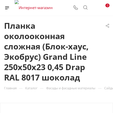
0
Планка
околооконная
сложная (Блок-хаус,
Экобрус) Grand Line
250х50х23 0,45 Drap
RAL 8017 шоколад
—
—
—
Главная
Каталог
Фасады и фасадные материалы
Сайд