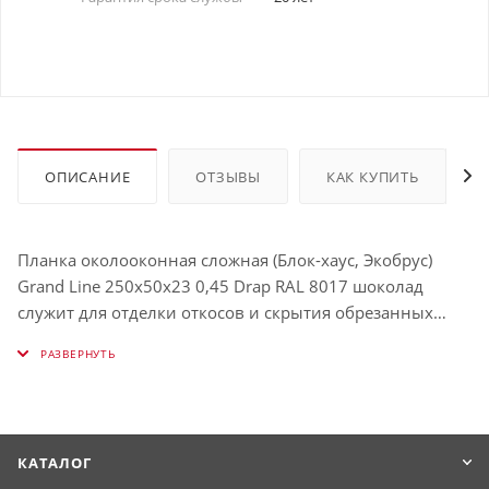
ОПИСАНИЕ
ОТЗЫВЫ
КАК КУПИТЬ
Планка околооконная сложная (Блок-хаус, Экобрус)
Grand Line 250х50х23 0,45 Drap RAL 8017 шоколад
служит для отделки откосов и скрытия обрезанных
краёв панелей. Защищает окно от влаги и визуально
выделяет его. Использование таких планок облегчает
процесс обрамления окон и связывает их в единую с
фасадом конструкцию. Имеет толщину , окрашена в RAL
8017 (Шоколадно-коричневый).
КАТАЛОГ