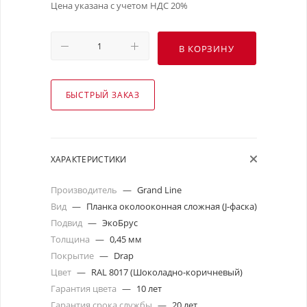
Цена указана с учетом НДС 20%
В КОРЗИНУ
БЫСТРЫЙ ЗАКАЗ
ХАРАКТЕРИСТИКИ
Производитель
—
Grand Line
Вид
—
Планка околооконная сложная (J-фаска)
Подвид
—
ЭкоБрус
Толщина
—
0,45 мм
Покрытие
—
Drap
Цвет
—
RAL 8017 (Шоколадно-коричневый)
Гарантия цвета
—
10 лет
Гарантия срока службы
—
20 лет