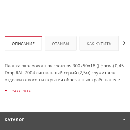
ОПИСАНИЕ
ОТЗЫВЫ
КАК КУПИТЬ
Планка околооконная сложная 300х50х18 (j-фаска) 0,45
Drap RAL 7004 сигнальный серый (2,5м) служит для
отделки откосов и скрытия обрезанных краёв панелей.
Защищает окно от влаги и визуально выделяет его.
Использование таких планок облегчает процесс
обрамления окон и связывает их в единую с фасадом
конструкцию. Имеет толщину 0,45 мм, окрашена в RAL
7004 (Сигнальный серый).
КАТАЛОГ