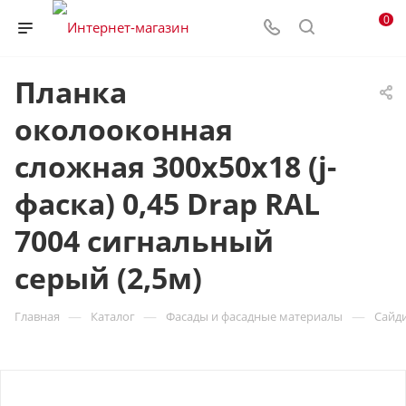
0
Планка
околооконная
сложная 300х50х18 (j-
фаска) 0,45 Drap RAL
7004 сигнальный
серый (2,5м)
—
—
—
Главная
Каталог
Фасады и фасадные материалы
Сайд