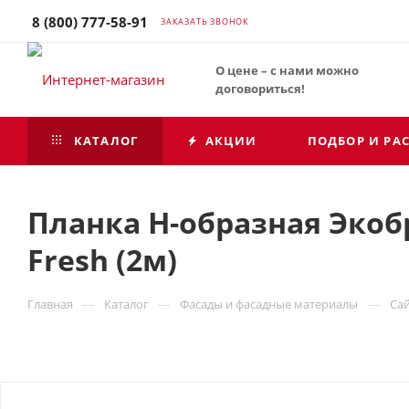
8 (800) 777-58-91
ЗАКАЗАТЬ ЗВОНОК
О цене – с нами можно
договориться!
КАТАЛОГ
АКЦИИ
ПОДБОР И РА
Планка H-образная Экобр
Fresh (2м)
—
—
—
Главная
Каталог
Фасады и фасадные материалы
Са