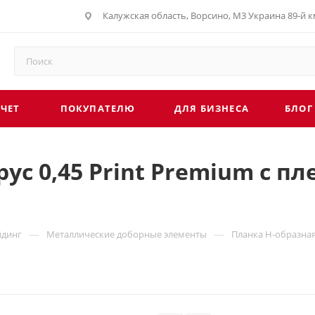
Калужская область, Ворсино, М3 Украина 89-й км
СЧЕТ
ПОКУПАТЕЛЮ
ДЛЯ БИЗНЕСА
БЛОГ
ус 0,45 Print Premium с п
—
—
йдинг
Металлические доборные элементы
Планка H-образная 