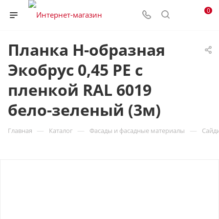
0
Планка H-образная
Экобрус 0,45 PE с
пленкой RAL 6019
бело-зеленый (3м)
—
—
—
Главная
Каталог
Фасады и фасадные материалы
Сайд