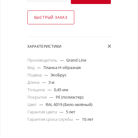
БЫСТРЫЙ ЗАКАЗ
ХАРАКТЕРИСТИКИ
Производитель
—
Grand Line
Вид
—
Планка Н-образная
Подвид
—
ЭкоБрус
Длина
—
3 м
Толщина
—
0,45 мм
Покрытие
—
PE (полиэстер)
Цвет
—
RAL 6019 (Бело-зелёный)
Гарантия цвета
—
5 лет
Гарантия срока службы
—
10 лет