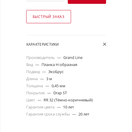
БЫСТРЫЙ ЗАКАЗ
ХАРАКТЕРИСТИКИ
Производитель
—
Grand Line
Вид
—
Планка Н-образная
Подвид
—
ЭкоБрус
Длина
—
3 м
Толщина
—
0,45 мм
Покрытие
—
Drap ST
Цвет
—
RR 32 (Тёмно-коричневый)
Гарантия цвета
—
10 лет
Гарантия срока службы
—
20 лет