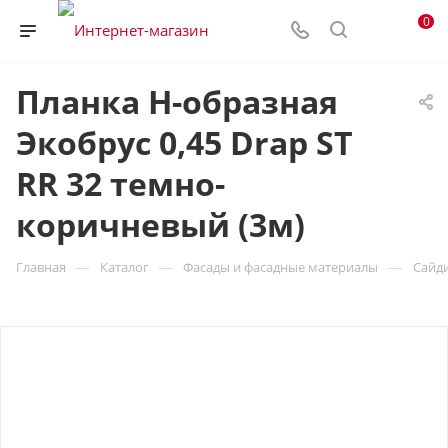
0
Планка H-образная
Экобрус 0,45 Drap ST
RR 32 темно-
коричневый (3м)
—
—
—
Главная
Каталог
Фасады и фасадные материалы
Сайд