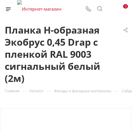
0
Планка H-образная
Экобрус 0,45 Drap с
пленкой RAL 9003
сигнальный белый
(2м)
—
—
—
Главная
Каталог
Фасады и фасадные материалы
Сайд