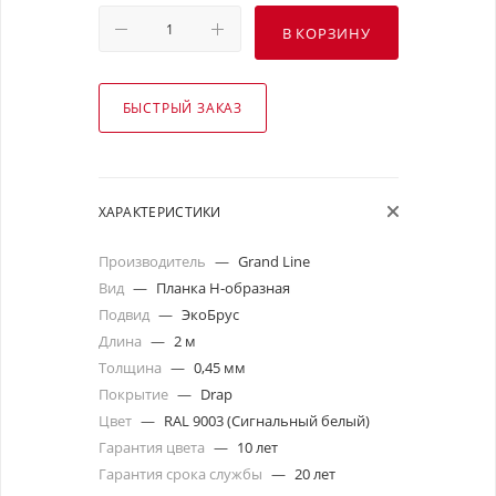
В КОРЗИНУ
БЫСТРЫЙ ЗАКАЗ
ХАРАКТЕРИСТИКИ
Производитель
—
Grand Line
Вид
—
Планка Н-образная
Подвид
—
ЭкоБрус
Длина
—
2 м
Толщина
—
0,45 мм
Покрытие
—
Drap
Цвет
—
RAL 9003 (Сигнальный белый)
Гарантия цвета
—
10 лет
Гарантия срока службы
—
20 лет