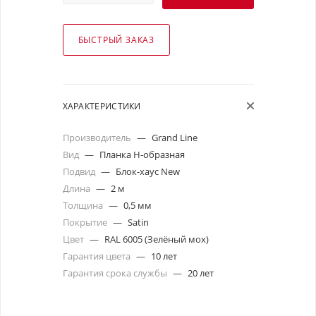
БЫСТРЫЙ ЗАКАЗ
ХАРАКТЕРИСТИКИ
Производитель
—
Grand Line
Вид
—
Планка Н-образная
Подвид
—
Блок-хаус New
Длина
—
2 м
Толщина
—
0,5 мм
Покрытие
—
Satin
Цвет
—
RAL 6005 (Зелёный мох)
Гарантия цвета
—
10 лет
Гарантия срока службы
—
20 лет