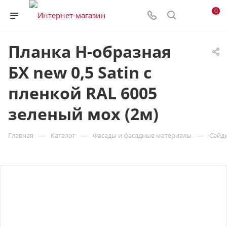
0
Планка H-образная
БХ new 0,5 Satin с
пленкой RAL 6005
зеленый мох (2м)
—
—
—
Главная
Каталог
Фасады и фасадные материалы
Сайд