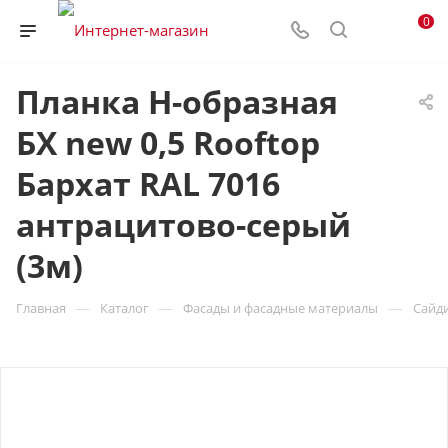
0
Планка H-образная
БХ new 0,5 Rooftop
Бархат RAL 7016
антрацитово-серый
(3м)
—
—
—
Главная
Каталог
Фасады и фасадные материалы
Сайд