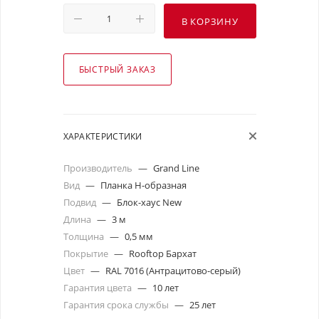
В КОРЗИНУ
БЫСТРЫЙ ЗАКАЗ
ХАРАКТЕРИСТИКИ
Производитель
—
Grand Line
Вид
—
Планка Н-образная
Подвид
—
Блок-хаус New
Длина
—
3 м
Толщина
—
0,5 мм
Покрытие
—
Rooftop Бархат
Цвет
—
RAL 7016 (Антрацитово-серый)
Гарантия цвета
—
10 лет
Гарантия срока службы
—
25 лет