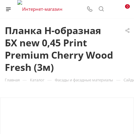
0
Планка H-образная
БХ new 0,45 Print
Premium Cherry Wood
Fresh (3м)
—
—
—
Главная
Каталог
Фасады и фасадные материалы
Сайд