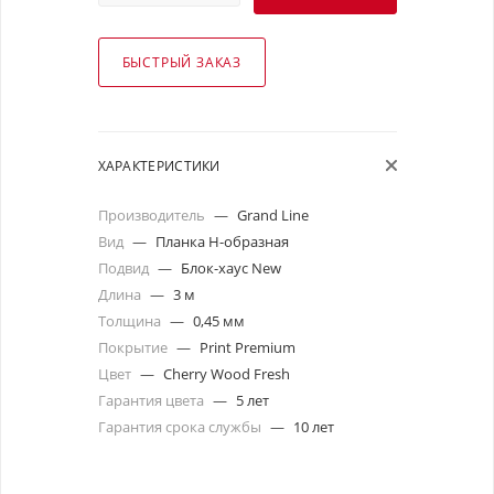
БЫСТРЫЙ ЗАКАЗ
ХАРАКТЕРИСТИКИ
Производитель
—
Grand Line
Вид
—
Планка Н-образная
Подвид
—
Блок-хаус New
Длина
—
3 м
Толщина
—
0,45 мм
Покрытие
—
Print Premium
Цвет
—
Cherry Wood Fresh
Гарантия цвета
—
5 лет
Гарантия срока службы
—
10 лет