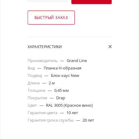
БЫСТРЫЙ ЗАКАЗ
ХАРАКТЕРИСТИКИ
Производитель
—
Grand Line
Вид
—
Планка Н-образная
Подвид
—
Блок-хаус New
Длина
—
2 м
Толщина
—
0,45 мм
Покрытие
—
Drap
Цвет
—
RAL 3005 (Красное вино)
Гарантия цвета
—
10 лет
Гарантия срока службы
—
20 лет