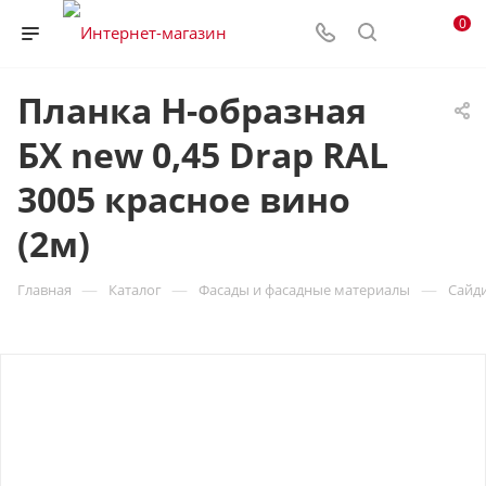
0
Планка H-образная
БХ new 0,45 Drap RAL
3005 красное вино
(2м)
—
—
—
Главная
Каталог
Фасады и фасадные материалы
Сайд