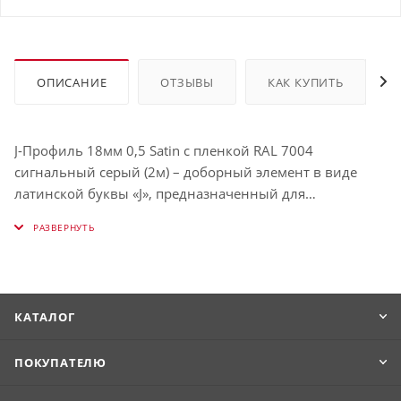
ОПИСАНИЕ
ОТЗЫВЫ
КАК КУПИТЬ
J-Профиль 18мм 0,5 Satin с пленкой RAL 7004
сигнальный серый (2м) – доборный элемент в виде
латинской буквы «J», предназначенный для
закрывания торцов рядовых стеновых панелей. Он
достаточно универсален, чтобы при необходимости
заменить собой большинство остальных аксессуаров.
Его можно использовать в том числе для
декорирования зазора между двумя типами разных
КАТАЛОГ
отделочных материалов, замены финишного элемента,
если таковой отсутствует, обрамления карнизов и т.д.
ПОКУПАТЕЛЮ