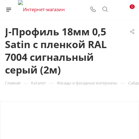
0
J-Профиль 18мм 0,5
Satin с пленкой RAL
7004 сигнальный
серый (2м)
—
—
—
Главная
Каталог
Фасады и фасадные материалы
Сайд