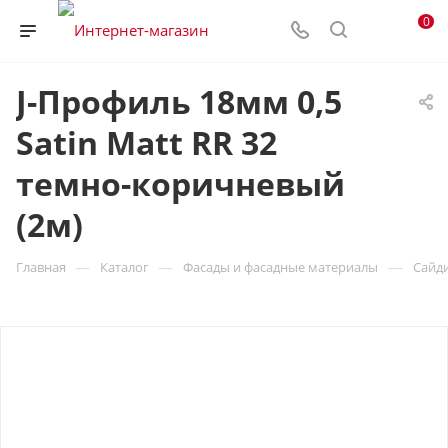
0
J-Профиль 18мм 0,5
Satin Matt RR 32
темно-коричневый
(2м)
—
—
—
Главная
Каталог
Фасады и фасадные материалы
Сайд