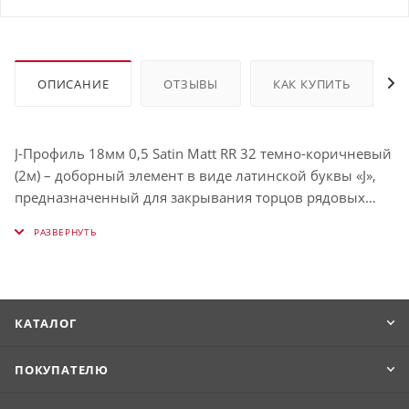
ОПИСАНИЕ
ОТЗЫВЫ
КАК КУПИТЬ
J-Профиль 18мм 0,5 Satin Matt RR 32 темно-коричневый
(2м) – доборный элемент в виде латинской буквы «J»,
предназначенный для закрывания торцов рядовых
стеновых панелей. Он достаточно универсален, чтобы
при необходимости заменить собой большинство
остальных аксессуаров. Его можно использовать в том
числе для декорирования зазора между двумя типами
разных отделочных материалов, замены финишного
КАТАЛОГ
элемента, если таковой отсутствует, обрамления
карнизов и т.д.
ПОКУПАТЕЛЮ