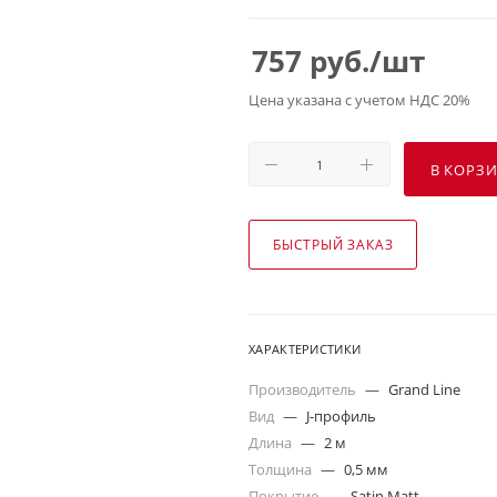
757
руб.
/шт
Цена указана с учетом НДС 20%
В КОРЗ
БЫСТРЫЙ ЗАКАЗ
ХАРАКТЕРИСТИКИ
Производитель
—
Grand Line
Вид
—
J-профиль
Длина
—
2 м
Толщина
—
0,5 мм
Покрытие
—
Satin Matt