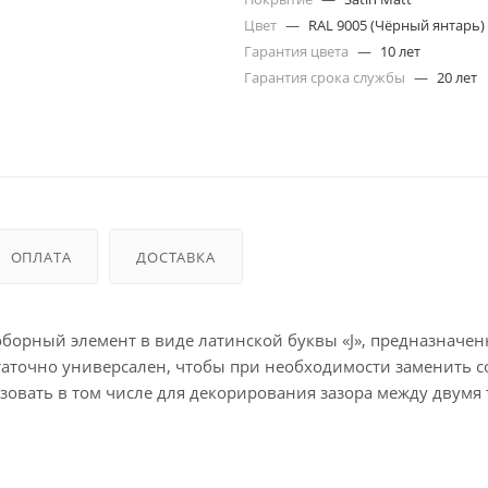
Цвет
—
RAL 9005 (Чёрный янтарь)
Гарантия цвета
—
10 лет
Гарантия срока службы
—
20 лет
ОПЛАТА
ДОСТАВКА
 доборный элемент в виде латинской буквы «J», предназначе
таточно универсален, чтобы при необходимости заменить 
зовать в том числе для декорирования зазора между двумя
ента, если таковой отсутствует, обрамления карнизов и т.