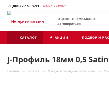
8 (800) 777-58-91
ЗАКАЗАТЬ ЗВОНОК
О цене – с нами можно
договориться!
КАТАЛОГ
АКЦИИ
ПОДБОР И РА
J-Профиль 18мм 0,5 Satin
—
—
—
Главная
Каталог
Фасады и фасадные материалы
Са