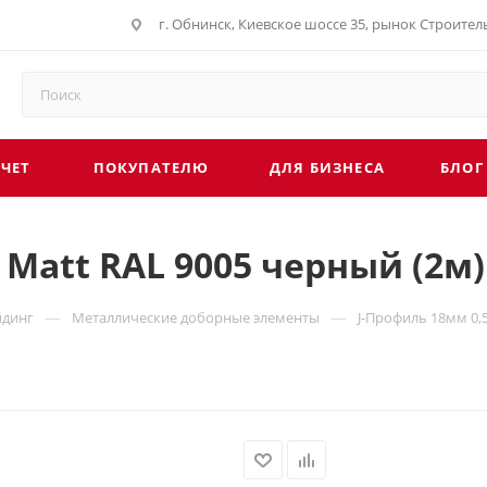
г. Обнинск, Киевское шоссе 35, рынок Строите
СЧЕТ
ПОКУПАТЕЛЮ
ДЛЯ БИЗНЕСА
БЛОГ
 Matt RAL 9005 черный (2м)
—
—
йдинг
Металлические доборные элементы
J-Профиль 18мм 0,5