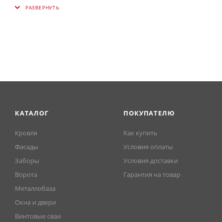
числе для декорирования зазора между двумя типами 
таковой отсутствует, обрамления карнизов и т.д.
КАТАЛОГ
ПОКУПАТЕЛЮ
Кровля
Как купить
Фасады
Условия оплаты
Заборы
Условия доставки
Ворота
Гарантия на товар
Металлобаза
Окна и двери
Винтовые сваи