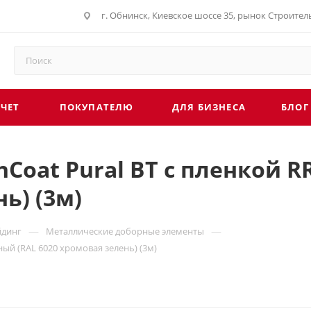
г. Обнинск, Киевское шоссе 35, рынок Строите
СЧЕТ
ПОКУПАТЕЛЮ
ДЛЯ БИЗНЕСА
БЛОГ
nCoat Pural BT с пленкой 
ь) (3м)
—
—
йдинг
Металлические доборные элементы
ный (RAL 6020 хромовая зелень) (3м)