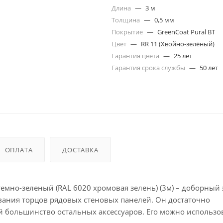
Длина
—
3 м
Толщина
—
0,5 мм
Покрытие
—
GreenCoat Pural BT
Цвет
—
RR 11 (Хвойно-зелёный)
Гарантия цвета
—
25 лет
Гарантия срока службы
—
50 лет
ОПЛАТА
ДОСТАВКА
 темно-зеленый (RAL 6020 хромовая зелень) (3м) – доборный
вания торцов рядовых стеновых панелей. Он достаточно
 большинство остальных аксессуаров. Его можно использов