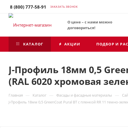
8 (800) 777-58-91
ЗАКАЗАТЬ ЗВОНОК
О цене – с нами можно
договориться!
КАТАЛОГ
АКЦИИ
ПОДБОР И РА
J-Профиль 18мм 0,5 Gree
(RAL 6020 хромовая зелен
—
—
—
Главная
Каталог
Фасады и фасадные материалы
Са
J-Профиль 18мм 0,5 GreenCoat Pural BT с пленкой RR 11 темно-зеле