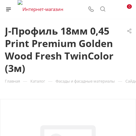
0
J-Профиль 18мм 0,45
Print Premium Golden
Wood Fresh TwinColor
(3м)
—
—
—
Главная
Каталог
Фасады и фасадные материалы
Сайд