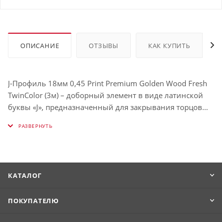
ОПИСАНИЕ
ОТЗЫВЫ
КАК КУПИТЬ
J-Профиль 18мм 0,45 Print Premium Golden Wood Fresh
TwinColor (3м) – доборный элемент в виде латинской
буквы «J», предназначенный для закрывания торцов
рядовых стеновых панелей. Он достаточно
универсален, чтобы при необходимости заменить
собой большинство остальных аксессуаров. Его можно
использовать в том числе для декорирования зазора
между двумя типами разных отделочных материалов,
КАТАЛОГ
замены финишного элемента, если таковой
отсутствует, обрамления карнизов и т.д.
ПОКУПАТЕЛЮ