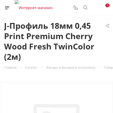
0
J-Профиль 18мм 0,45
Print Premium Cherry
Wood Fresh TwinColor
(2м)
—
—
—
Главная
Каталог
Фасады и фасадные материалы
Сайд