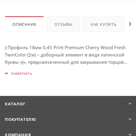
ОПИСАНИЕ
ОТЗЫВЫ
КАК КУПИТЬ
J-Профиль 18мм 0,45 Print Premium Cherry Wood Fresh
TwinColor (2м) – доборный элемент в виде латинской
буквы «J», предназначенный для закрывания торцов
рядовых стеновых панелей. Он достаточно
универсален, чтобы при необходимости заменить
собой большинство остальных аксессуаров. Его можно
использовать в том числе для декорирования зазора
между двумя типами разных отделочных материалов,
КАТАЛОГ
замены финишного элемента, если таковой
отсутствует, обрамления карнизов и т.д.
ПОКУПАТЕЛЮ
КОМПАНИЯ