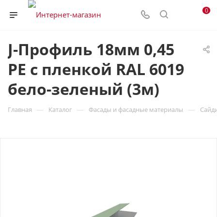
0
J-Профиль 18мм 0,45
PE с пленкой RAL 6019
бело-зеленый (3м)
—
—
—
Главная
Каталог
Фасады и фасадные материалы
Сайд