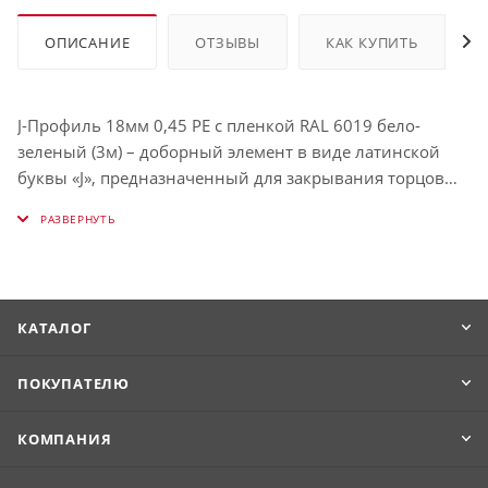
ОПИСАНИЕ
ОТЗЫВЫ
КАК КУПИТЬ
J-Профиль 18мм 0,45 PE с пленкой RAL 6019 бело-
зеленый (3м) – доборный элемент в виде латинской
буквы «J», предназначенный для закрывания торцов
рядовых стеновых панелей. Он достаточно
универсален, чтобы при необходимости заменить
собой большинство остальных аксессуаров. Его можно
использовать в том числе для декорирования зазора
между двумя типами разных отделочных материалов,
КАТАЛОГ
замены финишного элемента, если таковой
отсутствует, обрамления карнизов и т.д.
ПОКУПАТЕЛЮ
КОМПАНИЯ