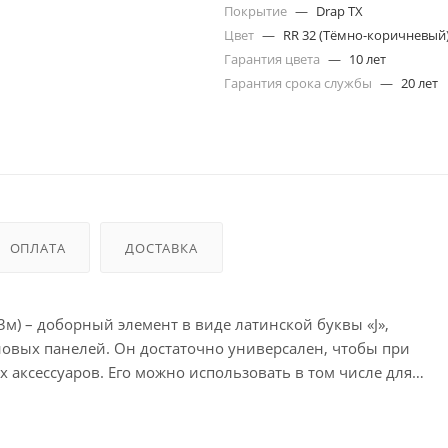
Покрытие
—
Drap TX
Цвет
—
RR 32 (Тёмно-коричневый
Гарантия цвета
—
10 лет
Гарантия срока службы
—
20 лет
ОПЛАТА
ДОСТАВКА
3м) – доборный элемент в виде латинской буквы «J»,
овых панелей. Он достаточно универсален, чтобы при
аксессуаров. Его можно использовать в том числе для
елочных материалов, замены финишного элемента, если та