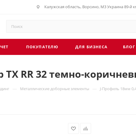
Калужская область, Ворсино, М3 Украина 89-й км
СЧЕТ
ПОКУПАТЕЛЮ
ДЛЯ БИЗНЕСА
БЛОГ
p TX RR 32 темно-коричнев
—
—
йдинг
Металлические доборные элементы
J-Профиль 18мм 0,