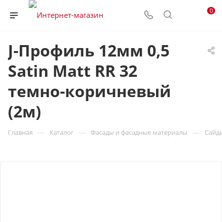
0
J-Профиль 12мм 0,5
Satin Matt RR 32
темно-коричневый
(2м)
—
—
—
Главная
Каталог
Фасады и фасадные материалы
Сайд