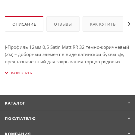
ОПИСАНИЕ
ОТЗЫВЫ
КАК КУПИТЬ
J-Профиль 12мм 0,5 Satin Matt RR 32 темно-коричневый
(2м) – доборный элемент в виде латинской буквы «J»,
предназначенный для закрывания торцов рядовых
стеновых панелей. Он достаточно универсален, чтобы
при необходимости заменить собой большинство
остальных аксессуаров. Его можно использовать в том
числе для декорирования зазора между двумя типами
разных отделочных материалов, замены финишного
КАТАЛОГ
элемента, если таковой отсутствует, обрамления
карнизов и т.д.
ПОКУПАТЕЛЮ
КОМПАНИЯ