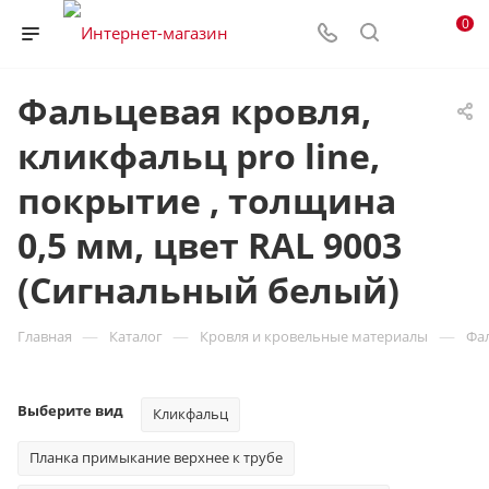
0
Фальцевая кровля,
кликфальц pro line,
покрытие , толщина
0,5 мм, цвет RAL 9003
(Сигнальный белый)
—
—
—
Главная
Каталог
Кровля и кровельные материалы
Фа
Выберите вид
Кликфальц
Планка примыкание верхнее к трубе