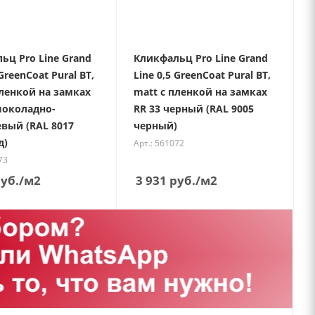
ьц Pro Line Grand
Кликфальц Pro Line Grand
 GreenCoat Pural BT,
Line 0,5 GreenCoat Pural BT,
пленкой на замках
matt с пленкой на замках
шоколадно-
RR 33 черный (RAL 9005
вый (RAL 8017
черный)
д)
Арт.: 561072
73
уб.
/м2
3 931
руб.
/м2