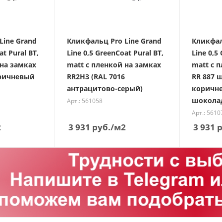
Line Grand
Кликфальц Pro Line Grand
Кликфал
at Pural BT,
Line 0,5 GreenCoat Pural BT,
Line 0,5
 на замках
matt с пленкой на замках
matt с 
оричневый
RR2Н3 (RAL 7016
RR 887 
антрацитово-серый)
коричне
шокола
Арт.: 561058
Арт.: 5610
2
3 931
руб.
/м2
3 931
р