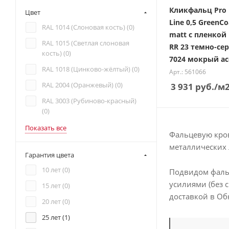
Кликфальц Pro 
Цвет
Line 0,5 GreenCo
RAL 1014 (Слоновая кость) (
0
)
matt с пленкой
RAL 1015 (Светлая слоновая
RR 23 темно-се
кость) (
0
)
7024 мокрый ас
RAL 1018 (Цинково-жёлтый) (
0
)
Арт.: 561066
RAL 2004 (Оранжевый) (
0
)
3 931
руб.
/м
RAL 3003 (Рубиново-красный)
(
0
)
Показать все
Фальцевую кров
металлических 
Гарантия цвета
10 лет (
0
)
Подвидом фальц
усилиями (без 
15 лет (
0
)
доставкой в Об
20 лет (
0
)
25 лет (
1
)