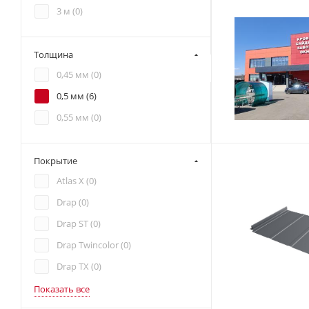
3 м (
0
)
Толщина
0,45 мм (
0
)
0,5 мм (
6
)
0,55 мм (
0
)
Покрытие
Atlas X (
0
)
Drap (
0
)
Drap ST (
0
)
Drap Twincolor (
0
)
Drap TX (
0
)
Показать все