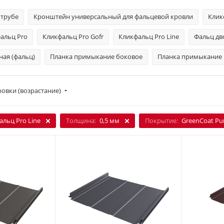
 трубе
Кронштейн универсальный для фальцевой кровли
Клик
альц Pro
Кликфальц Pro Gofr
Кликфальц Pro Line
Фальц дв
ная (фальц)
Планка примыкание боковое
Планка примыкание в
овки (возрастание)
альц Pro Line
Толщина:
0,5 мм
Покрытие:
GreenCoat Pur