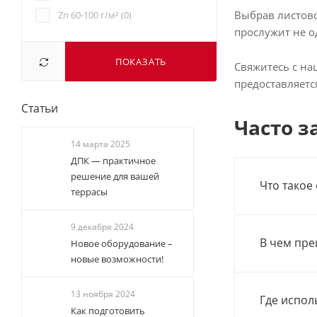
Выбрав листов
Zn 60-100 г/м² (
0
)
прослужит не о
ПОКАЗАТЬ
Свяжитесь с на
предоставляется
Статьи
Часто з
14 марта 2025
ДПК — практичное
решение для вашей
Что такое
террасы
9 декабря 2024
В чем пре
Новое оборудование –
новые возможности!
13 ноября 2024
Где испол
Как подготовить