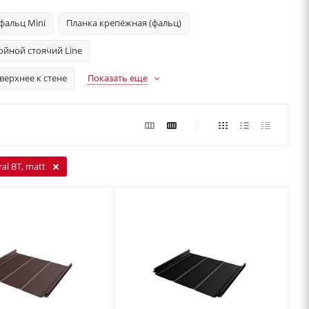
фальц Mini
Планка крепёжная (фальц)
ойной стоячий Line
ерхнее к стене
Показать еще
al BT, matt