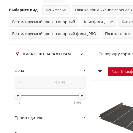
Выберите вид
Кликфальц
Планка примыкание верхнее к
Вентилируемый прогон опорный
Кликфальц Line
Кликф
Вентилируемый прогон опорный фальц PRO
Планка карниз
По порядку сортир
ФИЛЬТР ПО ПАРАМЕТРАМ
Цена
Вид:
Кликф
0
3 993
Производитель