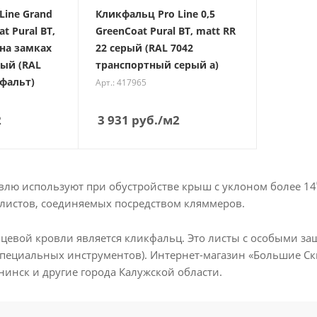
Line Grand
Кликфальц Pro Line 0,5
at Pural BT,
GreenCoat Pural BT, matt RR
 на замках
22 серый (RAL 7042
рый (RAL
транспортный серый a)
фальт)
Арт.: 417965
2
3 931
руб.
/м2
лю используют при обустройстве крыш с уклоном более 14
листов, соединяемых посредством кляммеров.
евой кровли является кликфальц. Это листы с особыми за
специальных инструментов). Интернет-магазин «Большие Ск
нинск и другие города Калужской области.