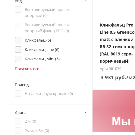
Вид
Вентилируемый прогон
опорный (
0
)
Кликфальц Pro 
Вентилируемый прогон
опорный фальц PRO (
0
)
Line 0,5 GreenCo
matt с пленкой
Кликфальц (
6
)
RR 32 темно-к
Кликфальц Line (
6
)
(RAL 8019 серо-
Кликфальц Mini (
6
)
коричневый)
Арт.: 561070
Показать все
3 931
руб.
/м
Подвид
На фальцевую кровлю (
0
)
Длина
2 м (
0
)
2м или 3м (
0
)