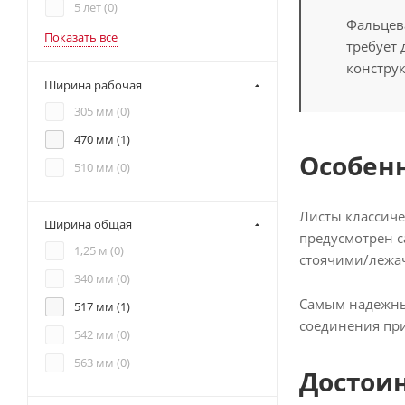
5 лет (
0
)
Фальцев
Показать все
требует
констру
Ширина рабочая
305 мм (
0
)
470 мм (
1
)
Особен
510 мм (
0
)
Листы классиче
Ширина общая
предусмотрен с
1,25 м (
0
)
стоячими/лежа
340 мм (
0
)
Самым надежным
517 мм (
1
)
соединения при
542 мм (
0
)
563 мм (
0
)
Достои