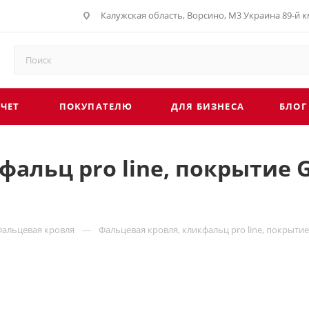
Калужская область, Ворсино, М3 Украина 89-й км
СЧЕТ
ПОКУПАТЕЛЮ
ДЛЯ БИЗНЕСА
БЛОГ
альц pro line, покрытие G
—
Фальцевая кровля
Фальцевая кровля, кликфальц pro line, покрытие 