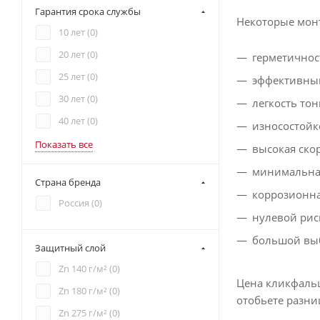
Гарантия срока службы
Некоторые мон
10 лет (
0
)
20 лет (
0
)
герметичнос
25 лет (
0
)
эффективный 
30 лет (
0
)
легкость тон
40 лет (
0
)
износостойк
Показать все
высокая ско
минимальная
Страна бренда
коррозионна
Россия (
0
)
нулевой рис
большой выб
Защитный слой
Zn 140 г/м² (
0
)
Цена кликфальц
Zn 180 г/м² (
0
)
отобьете разниц
Zn 275 г/м² (
0
)