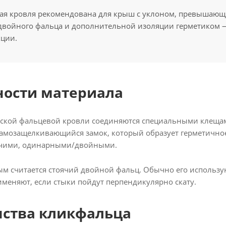
ая кровля рекомендована для крыш с уклоном, превышающи
 двойного фальца и дополнительной изоляции герметиком —
кции.
ности материала
ской фальцевой кровли соединяются специальными клещам
амозащелкивающийся замок, который образует герметичное
чими, одинарными/двойными.
 считается стоячий двойной фальц. Обычно его используют
меняют, если стыки пойдут перпендикулярно скату.
нства кликфальца