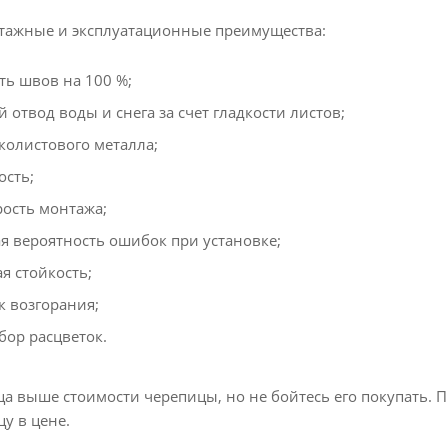
тажные и эксплуатационные преимущества:
ть швов на 100 %;
отвод воды и снега за счет гладкости листов;
колистового металла;
ость;
рость монтажа;
 вероятность ошибок при установке;
я стойкость;
к возгорания;
ор расцветок.
а выше стоимости черепицы, но не бойтесь его покупать. П
у в цене.