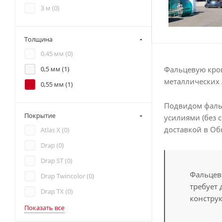
3 м (
0
)
Толщина
0,45 мм (
0
)
0,5 мм (
1
)
Фальцевую кров
металлических 
0,55 мм (
1
)
Подвидом фальц
Покрытие
усилиями (без 
доставкой в Об
Atlas X (
0
)
Drap (
0
)
Drap ST (
0
)
Фальцев
Drap Twincolor (
0
)
требует
Drap TX (
0
)
констру
Показать все