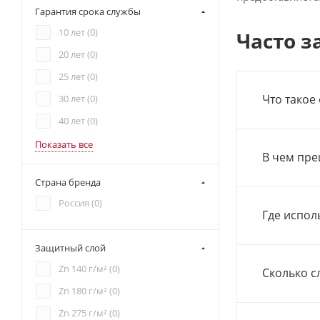
Гарантия срока службы
10 лет (
0
)
Часто з
20 лет (
0
)
25 лет (
0
)
Что такое
30 лет (
0
)
40 лет (
0
)
Показать все
В чем пре
Страна бренда
Россия (
0
)
Где испол
Защитный слой
Zn 140 г/м² (
0
)
Сколько с
Zn 180 г/м² (
0
)
Zn 275 г/м² (
0
)