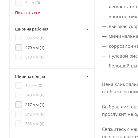
5 лет (
0
)
легкость тон
Показать все
износостойк
высокая ско
Ширина рабочая
минимальная
305 мм (
0
)
коррозионна
470 мм (
1
)
нулевой рис
510 мм (
0
)
большой выб
Ширина общая
Цена кликфальц
1,25 м (
0
)
отобьете разниц
340 мм (
0
)
517 мм (
1
)
Выбрав листов
прослужит не о
542 мм (
0
)
563 мм (
0
)
Свяжитесь с на
предоставляется