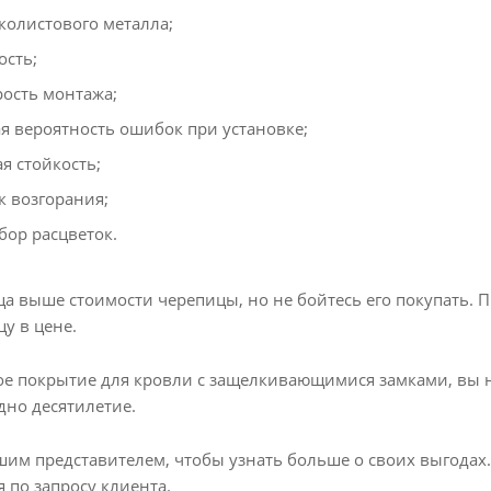
колистового металла;
ость;
рость монтажа;
 вероятность ошибок при установке;
я стойкость;
к возгорания;
ор расцветок.
а выше стоимости черепицы, но не бойтесь его покупать. П
у в цене.
ое покрытие для кровли с защелкивающимися замками, вы 
дно десятилетие.
шим представителем, чтобы узнать больше о своих выгодах
 по запросу клиента.