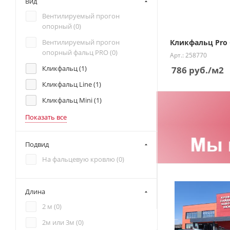
Вид
Вентилируемый прогон
опорный (
0
)
Кликфальц Pro G
Вентилируемый прогон
опорный фальц PRO (
0
)
Арт.: 258770
Кликфальц (
1
)
786
руб.
/м2
Кликфальц Line (
1
)
Кликфальц Mini (
1
)
Показать все
Подвид
На фальцевую кровлю (
0
)
Длина
2 м (
0
)
2м или 3м (
0
)