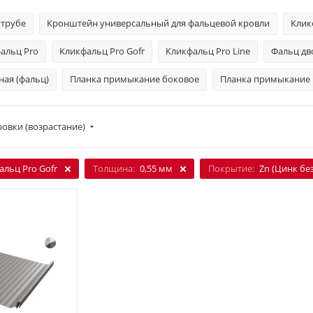
 трубе
Кронштейн универсальный для фальцевой кровли
Клик
альц Pro
Кликфальц Pro Gofr
Кликфальц Pro Line
Фальц дв
ная (фальц)
Планка примыкание боковое
Планка примыкание в
овки (возрастание)
альц Pro Gofr
Толщина:
0,55 мм
Покрытие:
Zn (Цинк бе