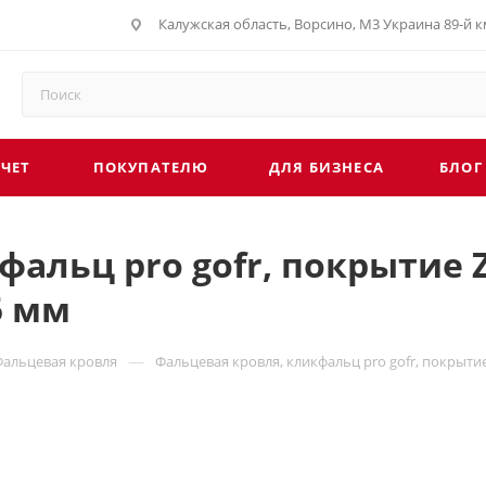
Калужская область, Ворсино, М3 Украина 89-й км
СЧЕТ
ПОКУПАТЕЛЮ
ДЛЯ БИЗНЕСА
БЛОГ
альц pro gofr, покрытие 
5 мм
—
Фальцевая кровля
Фальцевая кровля, кликфальц pro gofr, покрыти