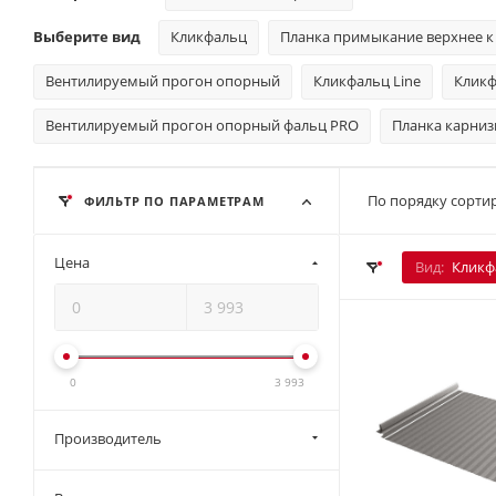
Выберите вид
Кликфальц
Планка примыкание верхнее к
Вентилируемый прогон опорный
Кликфальц Line
Кликф
Вентилируемый прогон опорный фальц PRO
Планка карниз
По порядку сортир
ФИЛЬТР ПО ПАРАМЕТРАМ
Цена
Вид:
Кликф
0
3 993
Производитель