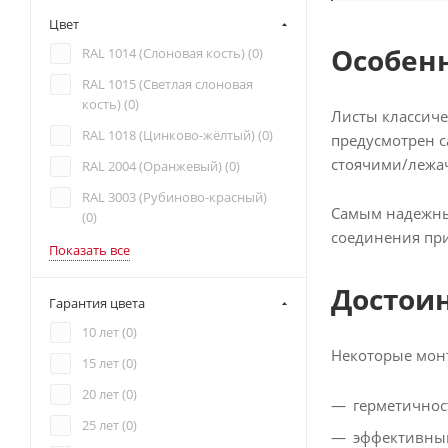
Цвет
Особен
RAL 1014 (Слоновая кость) (
0
)
RAL 1015 (Светлая слоновая
кость) (
0
)
Листы классиче
RAL 1018 (Цинково-жёлтый) (
0
)
предусмотрен с
стоячими/лежа
RAL 2004 (Оранжевый) (
0
)
RAL 3003 (Рубиново-красный)
Самым надежным
(
0
)
соединения при
Показать все
Достои
Гарантия цвета
10 лет (
0
)
Некоторые мон
15 лет (
0
)
20 лет (
0
)
герметичнос
25 лет (
0
)
эффективный 