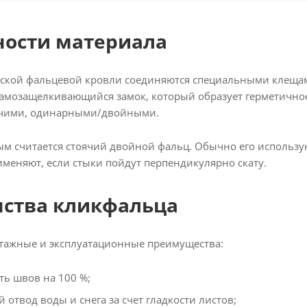
ности материала
ской фальцевой кровли соединяются специальными клещам
амозащелкивающийся замок, который образует герметичное
чими, одинарными/двойными.
 считается стоячий двойной фальц. Обычно его используют
меняют, если стыки пойдут перпендикулярно скату.
нства кликфальца
тажные и эксплуатационные преимущества:
ть швов на 100 %;
отвод воды и снега за счет гладкости листов;