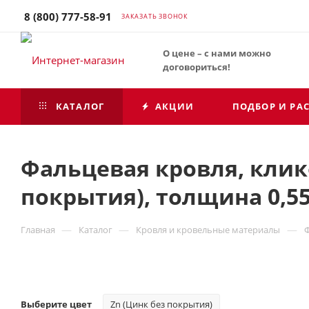
8 (800) 777-58-91
ЗАКАЗАТЬ ЗВОНОК
О цене – с нами можно
договориться!
КАТАЛОГ
АКЦИИ
ПОДБОР И РА
Фальцевая кровля, кликф
покрытия), толщина 0,5
—
—
—
Главная
Каталог
Кровля и кровельные материалы
Выберите цвет
Zn (Цинк без покрытия)