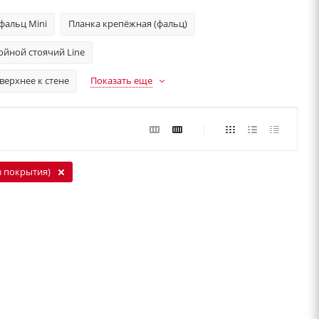
фальц Mini
Планка крепёжная (фальц)
ойной стоячий Line
ерхнее к стене
Показать еще
з покрытия)