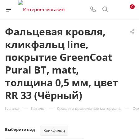
0
Фальцевая кровля,
кликфальц line,
покрытие GreenCoat
Pural BT, matt,
толщина 0,5 мм, цвет
RR 33 (Чёрный)
—
—
—
Главная
Каталог
Кровля и кровельные материалы
Фа
Выберите вид
Кликфальц