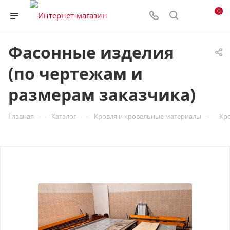
0
Фасонные изделия
(по чертежам и
размерам заказчика)
—
—
—
Главная
Каталог
Кровля и кровельные материалы
Кр