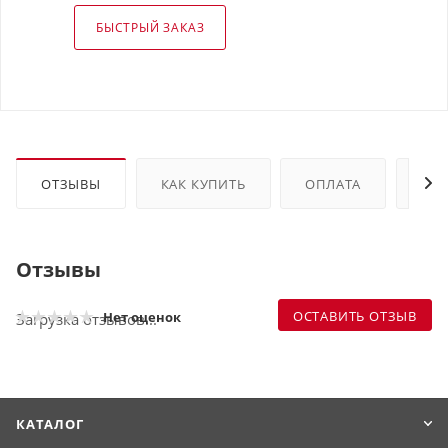
БЫСТРЫЙ ЗАКАЗ
ОТЗЫВЫ
КАК КУПИТЬ
ОПЛАТА
ДО
Отзывы
ОСТАВИТЬ ОТЗЫВ
Нет оценок
Загрузка отзывов...
КАТАЛОГ