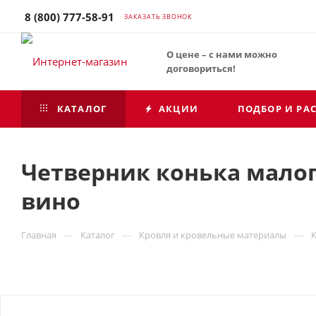
8 (800) 777-58-91
ЗАКАЗАТЬ ЗВОНОК
О цене – с нами можно
договориться!
КАТАЛОГ
АКЦИИ
ПОДБОР И РА
Четверник конька малого
вино
—
—
—
Главная
Каталог
Кровля и кровельные материалы