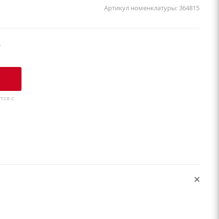
Артикул номенклатуры:
364815
у
тся с