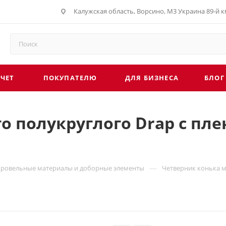
Калужская область, Ворсино, М3 Украина 89-й км
СЧЕТ
ПОКУПАТЕЛЮ
ДЛЯ БИЗНЕСА
БЛОГ
 полукруглого Drap с пле
—
Кровельные материалы и доборные элементы
Четверник конька м